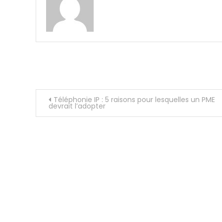
Navigation
Téléphonie IP : 5 raisons pour lesquelles un PME
devrait l’adopter
de
l’article