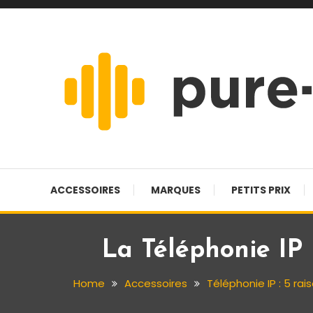
Skip
To
Content
Pure-hifi
ACCESSOIRES
MARQUES
PETITS PRIX
La Téléphonie IP
Home
Accessoires
Téléphonie IP : 5 rai