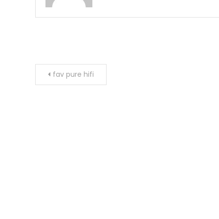
Navigation
fav pure hifi
de
l’article