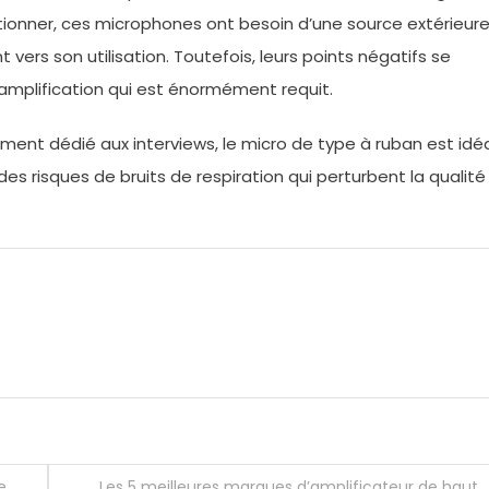
ionner, ces microphones ont besoin d’une source extérieure
ers son utilisation. Toutefois, leurs points négatifs se
e amplification qui est énormément requit.
ment dédié aux interviews, le micro de type à ruban est idéa
des risques de bruits de respiration qui perturbent la qualité
e
Les 5 meilleures marques d’amplificateur de haut