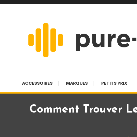
Skip
To
Content
Pure-hifi
ACCESSOIRES
MARQUES
PETITS PRIX
Comment Trouver Le