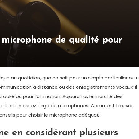
 microphone de qualité pour
ue au quotidien, que ce soit pour un simple particulier ou 
a communication à distance ou des enregistrements vocaux. Il
aoké ou pour l’animation. Aujourd’hui, le marché des
collection assez large de microphones. Comment trouver
conseils pour choisir le microphone adéquat !
ne en considérant plusieurs