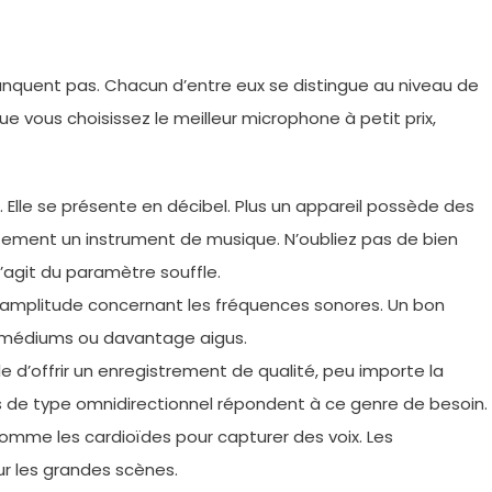
quent pas. Chacun d’entre eux se distingue au niveau de
e vous choisissez le meilleur microphone à petit prix,
. Elle se présente en décibel. Plus un appareil possède des
aitement un instrument de musique. N’oubliez pas de bien
l s’agit du paramètre souffle.
l’amplitude concernant les fréquences sonores. Un bon
, médiums ou davantage aigus.
le d’offrir un enregistrement de qualité, peu importe la
les de type omnidirectionnel répondent à ce genre de besoin.
s comme les cardioïdes pour capturer des voix. Les
ur les grandes scènes.