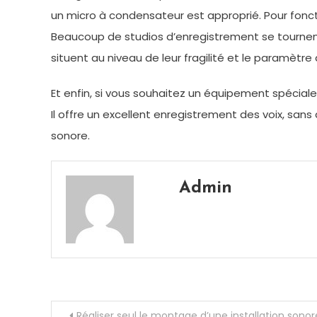
un micro à condensateur est approprié. Pour fonct
Beaucoup de studios d’enregistrement se tournent v
situent au niveau de leur fragilité et le paramètr
Et enfin, si vous souhaitez un équipement spéciale
Il offre un excellent enregistrement des voix, sans 
sonore.
Admin
Navigation
Réaliser seul le montage d’une installation sonor